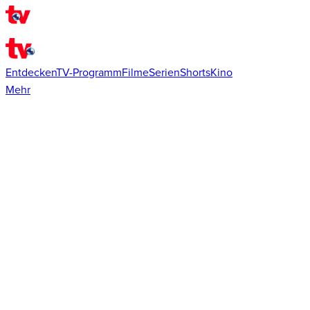
Entdecken
TV-Programm
Filme
Serien
Shorts
Kino
Mehr