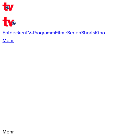
Entdecken
TV-Programm
Filme
Serien
Shorts
Kino
Mehr
Mehr