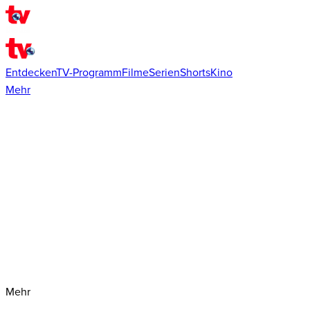
Entdecken
TV-Programm
Filme
Serien
Shorts
Kino
Mehr
Mehr