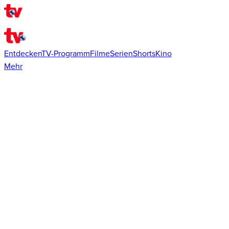
Entdecken
TV-Programm
Filme
Serien
Shorts
Kino
Mehr