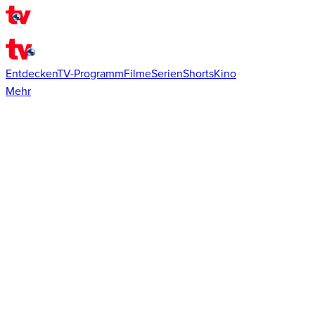
Entdecken
TV-Programm
Filme
Serien
Shorts
Kino
Mehr