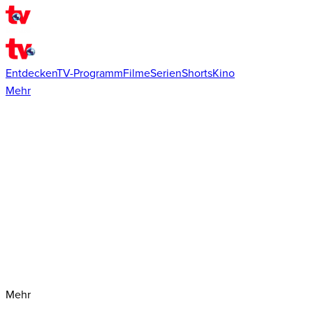
Entdecken
TV-Programm
Filme
Serien
Shorts
Kino
Mehr
Mehr