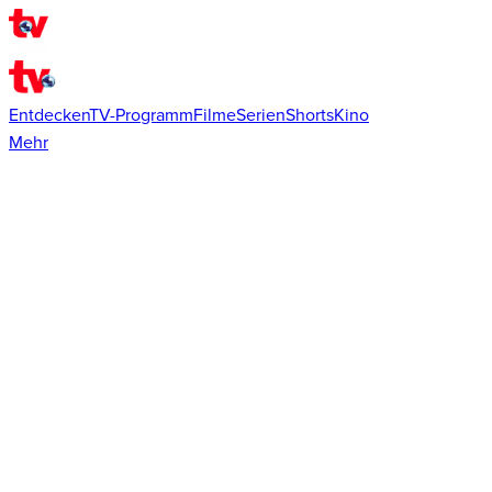
Entdecken
TV-Programm
Filme
Serien
Shorts
Kino
Mehr