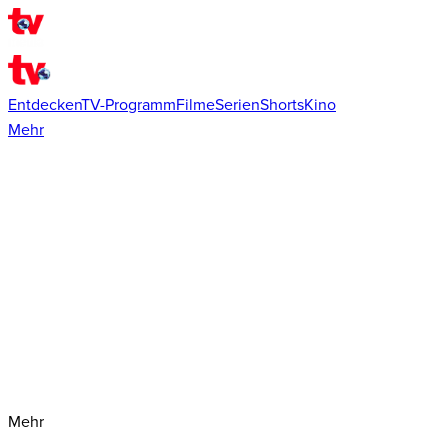
Entdecken
TV-Programm
Filme
Serien
Shorts
Kino
Mehr
Mehr