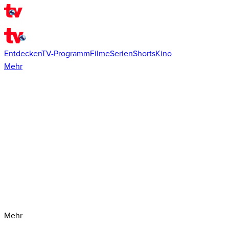
Entdecken
TV-Programm
Filme
Serien
Shorts
Kino
Mehr
Mehr