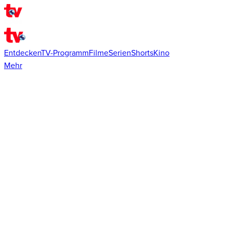
Entdecken
TV-Programm
Filme
Serien
Shorts
Kino
Mehr