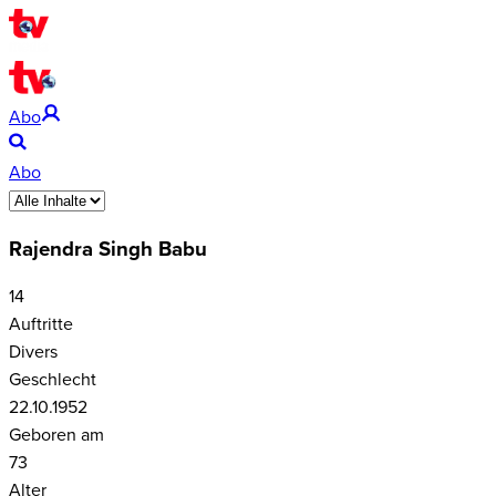
Abo
Abo
Rajendra Singh Babu
14
Auftritte
Divers
Geschlecht
22.10.1952
Geboren am
73
Alter