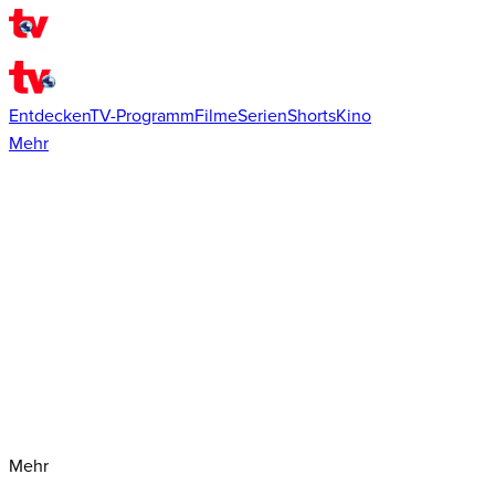
Entdecken
TV-Programm
Filme
Serien
Shorts
Kino
Mehr
Mehr