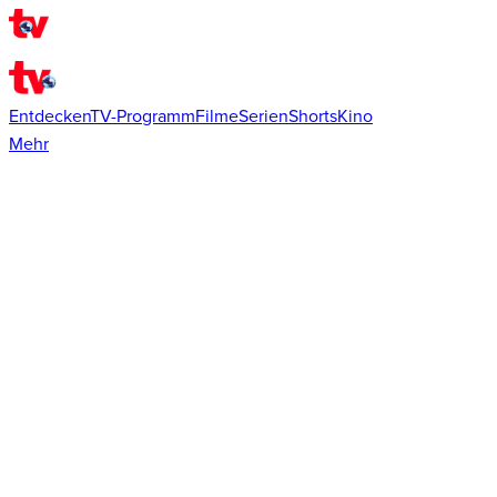
Entdecken
TV-Programm
Filme
Serien
Shorts
Kino
Mehr