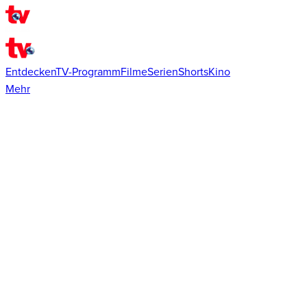
Entdecken
TV-Programm
Filme
Serien
Shorts
Kino
Mehr