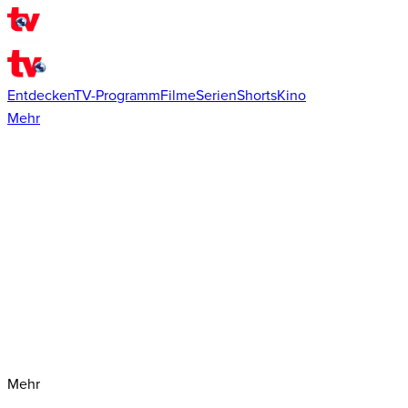
Entdecken
TV-Programm
Filme
Serien
Shorts
Kino
Mehr
Mehr