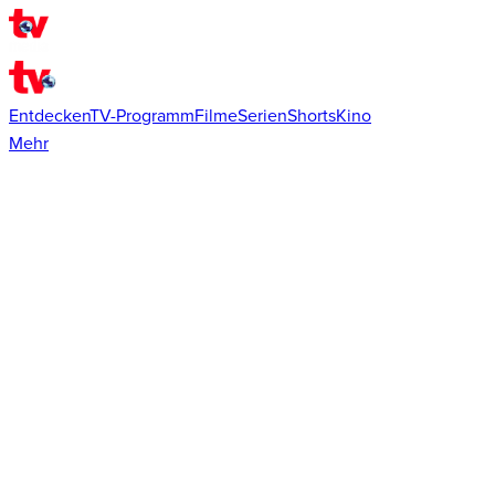
Entdecken
TV-Programm
Filme
Serien
Shorts
Kino
Mehr