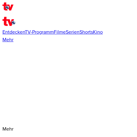
Entdecken
TV-Programm
Filme
Serien
Shorts
Kino
Mehr
Mehr