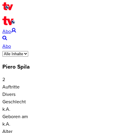
Abo
Abo
Piero Spila
2
Auftritte
Divers
Geschlecht
k.A.
Geboren am
k.A.
Alter