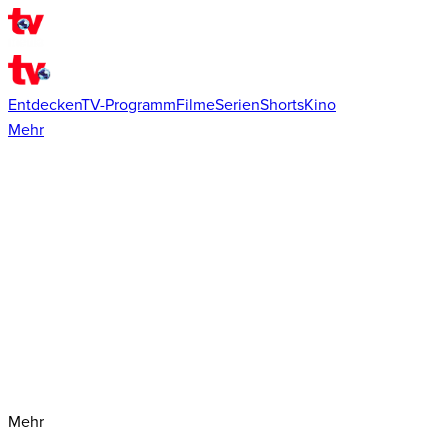
Entdecken
TV-Programm
Filme
Serien
Shorts
Kino
Mehr
Mehr