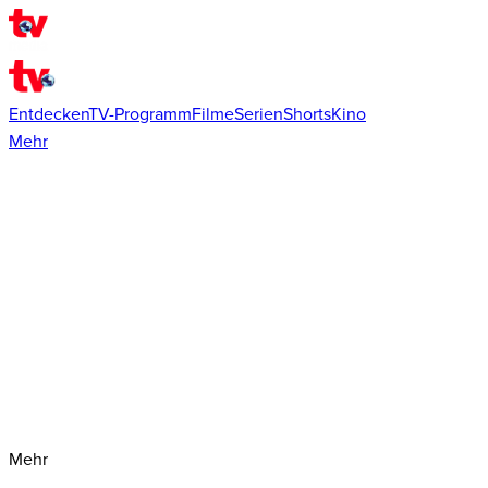
Entdecken
TV-Programm
Filme
Serien
Shorts
Kino
Mehr
Mehr