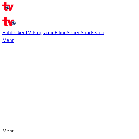
Entdecken
TV-Programm
Filme
Serien
Shorts
Kino
Mehr
Mehr