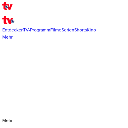
Entdecken
TV-Programm
Filme
Serien
Shorts
Kino
Mehr
Mehr