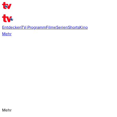
Entdecken
TV-Programm
Filme
Serien
Shorts
Kino
Mehr
Mehr