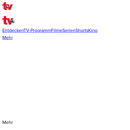
Entdecken
TV-Programm
Filme
Serien
Shorts
Kino
Mehr
Mehr