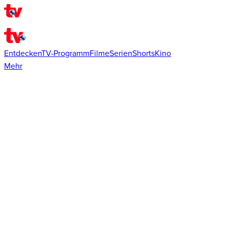
Entdecken
TV-Programm
Filme
Serien
Shorts
Kino
Mehr