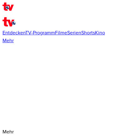
Entdecken
TV-Programm
Filme
Serien
Shorts
Kino
Mehr
Mehr