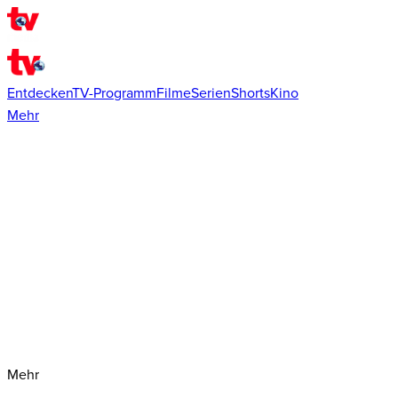
Entdecken
TV-Programm
Filme
Serien
Shorts
Kino
Mehr
Mehr