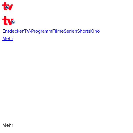
Entdecken
TV-Programm
Filme
Serien
Shorts
Kino
Mehr
Mehr