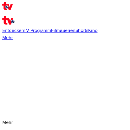
Entdecken
TV-Programm
Filme
Serien
Shorts
Kino
Mehr
Mehr