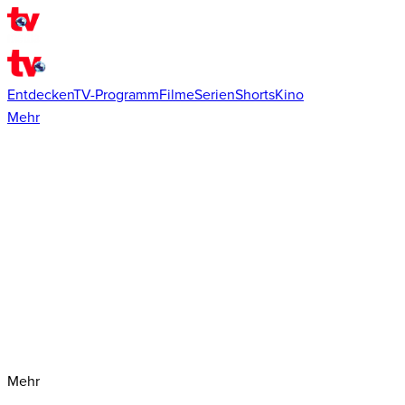
Entdecken
TV-Programm
Filme
Serien
Shorts
Kino
Mehr
Mehr