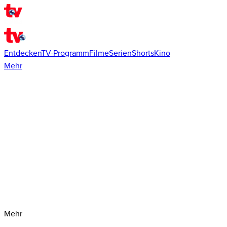
Entdecken
TV-Programm
Filme
Serien
Shorts
Kino
Mehr
Mehr