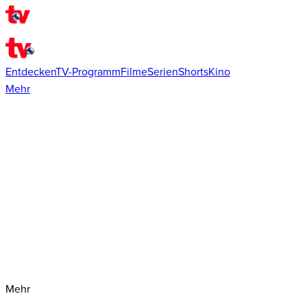
Entdecken
TV-Programm
Filme
Serien
Shorts
Kino
Mehr
Mehr