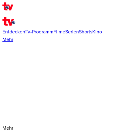
Entdecken
TV-Programm
Filme
Serien
Shorts
Kino
Mehr
Mehr