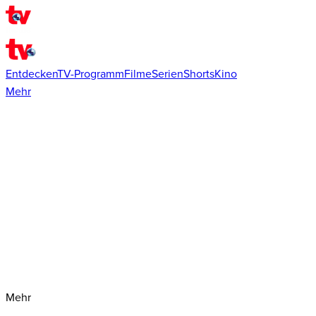
Entdecken
TV-Programm
Filme
Serien
Shorts
Kino
Mehr
Mehr