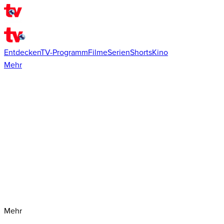
Entdecken
TV-Programm
Filme
Serien
Shorts
Kino
Mehr
Mehr