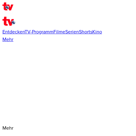
Entdecken
TV-Programm
Filme
Serien
Shorts
Kino
Mehr
Mehr