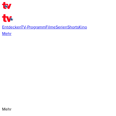
Entdecken
TV-Programm
Filme
Serien
Shorts
Kino
Mehr
Mehr