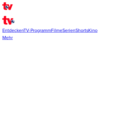
Entdecken
TV-Programm
Filme
Serien
Shorts
Kino
Mehr