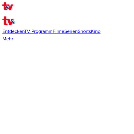
Entdecken
TV-Programm
Filme
Serien
Shorts
Kino
Mehr