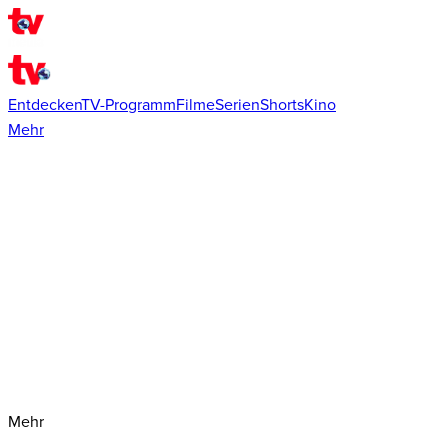
Entdecken
TV-Programm
Filme
Serien
Shorts
Kino
Mehr
Mehr