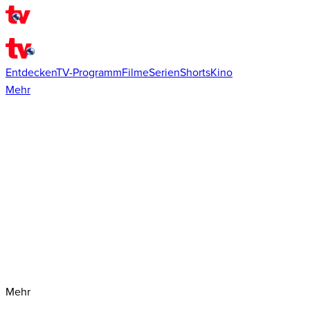
Entdecken
TV-Programm
Filme
Serien
Shorts
Kino
Mehr
Mehr