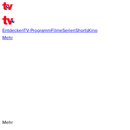
Entdecken
TV-Programm
Filme
Serien
Shorts
Kino
Mehr
Mehr