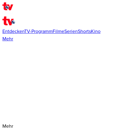
Entdecken
TV-Programm
Filme
Serien
Shorts
Kino
Mehr
Mehr