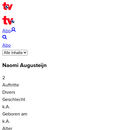
Abo
Abo
Naomi Augusteijn
2
Auftritte
Divers
Geschlecht
k.A.
Geboren am
k.A.
Alter