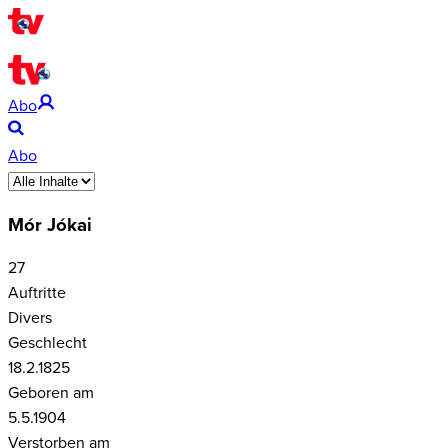
Abo
Abo
Mór Jókai
27
Auftritte
Divers
Geschlecht
18.2.1825
Geboren am
5.5.1904
Verstorben am