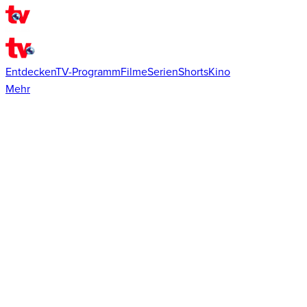
Entdecken
TV-Programm
Filme
Serien
Shorts
Kino
Mehr