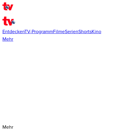
Entdecken
TV-Programm
Filme
Serien
Shorts
Kino
Mehr
Mehr