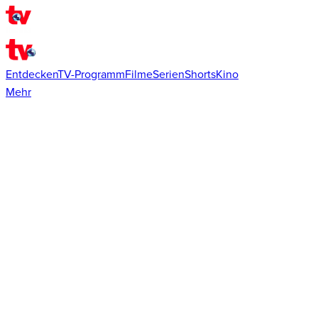
Entdecken
TV-Programm
Filme
Serien
Shorts
Kino
Mehr