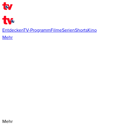
Entdecken
TV-Programm
Filme
Serien
Shorts
Kino
Mehr
Mehr