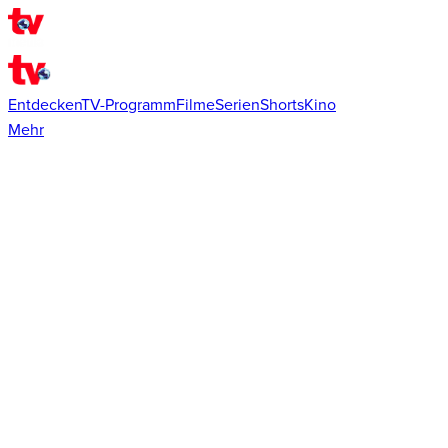
Entdecken
TV-Programm
Filme
Serien
Shorts
Kino
Mehr